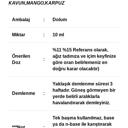
KAVUN,MANGO,KARPUZ
Ambalaj
:
Dolum
Miktar
:
10 ml
%11 %15 Referans olarak,
Önerilen
ağız tadınıza ve içim keyfinize
:
Doz
göre oran belirlemeniz en
doğru karar olacaktır)
Yaklaşık demlenme süresi 3
haftadır. Güneş görmeyen bir
Demlenme
:
yerde belirli aralıklarla
havalandırarak demleyiniz.
Tek başına kullanılmaz, base
ya da n-base ile karıştırarak
***Not
: