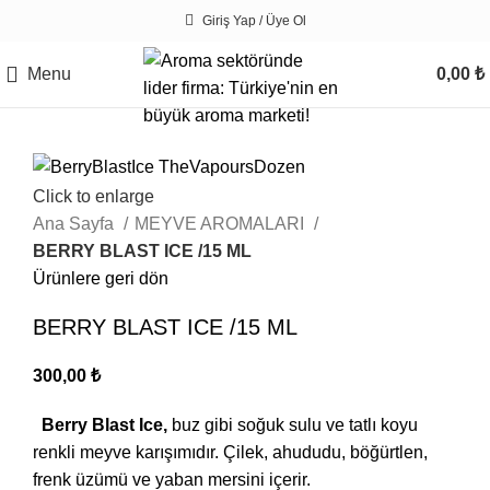
Giriş Yap / Üye Ol
Menu
0,00
₺
Click to enlarge
Ana Sayfa
MEYVE AROMALARI
BERRY BLAST ICE /15 ML
Ürünlere geri dön
BERRY BLAST ICE /15 ML
300,00
₺
Berry Blast Ice,
buz gibi soğuk sulu ve tatlı koyu
renkli meyve karışımıdır. Çilek, ahududu, böğürtlen,
frenk üzümü ve yaban mersini içerir.