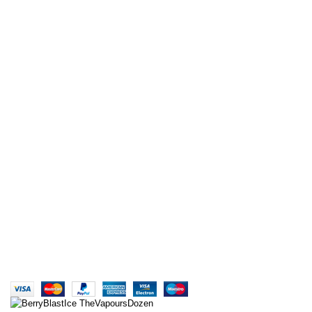
Boss Reserve AROMA
Red Astaire AROMA
Heisenberg 15ML
American Tobacco 15ML
Marlboro Tobacco 15ML
Aklınıza takılan her türlü soru ve sorun için bizlere mail
yada whatsapp aracılığıyla ulaşabilirsiniz. Her türlü
konuda sizlere yardımcı olabilmek için sadece bir
mesaj yada mail kadar uzağınızda
Türkiye'nin Aroma Deposu | AROMACI ABİ