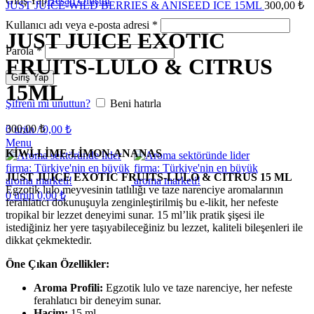
Giriş Yap
Hesap Oluştur
JUST JUICE-WILD BERRIES & ANISEED ICE 15ML
300,00
₺
Kullanıcı adı veya e-posta adresi
*
JUST JUICE EXOTIC
Parola
*
FRUITS-LULO & CITRUS
Giriş Yap
15ML
Şifreni mi unuttun?
Beni hatırla
300,00
₺
0
ürün
/
0,00
₺
Menu
KİWİ-LİME-LİMON-ANANAS
JUST JUICE EXOTIC FRUITS-LULO & CITRUS 15 ML
Egzotik lulo meyvesinin tatlılığı ve taze narenciye aromalarının
0
ürün
0,00
₺
ferahlatıcı dokunuşuyla zenginleştirilmiş bu e-likit, her nefeste
tropikal bir lezzet deneyimi sunar. 15 ml’lik pratik şişesi ile
istediğiniz her yere taşıyabileceğiniz bu lezzet, kaliteli bileşenleri ile
dikkat çekmektedir.
Öne Çıkan Özellikler:
Aroma Profili:
Egzotik lulo ve taze narenciye, her nefeste
ferahlatıcı bir deneyim sunar.
Hacim:
15 ml