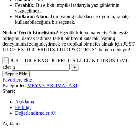
Ferahlık:
Bu e-likit, tropikal tatlarıyla yaz günlerinin
vazgeçilmezi.
Kullanım Alanı:
Tüm vaping cihazları ile uyumlu, rahatça
kullanabileceğiniz bir seçenek.
Neden Tercih Etmelisiniz?
Egzotik lulo ve narenciye’nin eşsiz
birleşimi, damak tadınıza farklı bir boyut katacak. Vaping
deneyiminizi zenginleştirmek ve tropikal bir nefes almak için JUST
JUICE EXOTIC FRUITS-LULO & CITRUS’i hemen deneyin!
JUST JUICE EXOTIC FRUITS-LULO & CITRUS 15ML
adet
Sepete Ekle
Favorilere ekle
Kategoriler:
MEYVE AROMALARI
Share:
Açıklama
Ek bilgi
Değerlendirmeler (0)
Açıklama