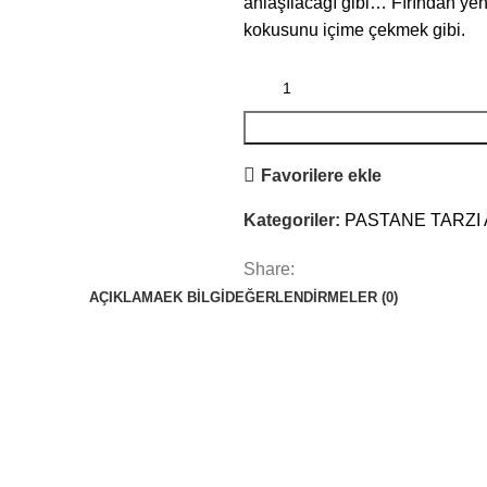
anlaşılacağı gibi… Fırından yeni 
kokusunu içime çekmek gibi.
Favorilere ekle
Kategoriler:
PASTANE TARZI
Share:
AÇIKLAMA
EK BILGI
DEĞERLENDIRMELER (0)