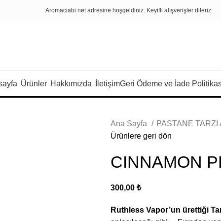
Aromaciabi.net
adresin
e
hoşgeldiniz. Keyifli alışverişler dileriz.
sayfa
Ürünler
Hakkımızda
İletişim
Geri Ödeme ve İade Politikas
Ana Sayfa
PASTANE TARZ
Ürünlere geri dön
CINNAMON P
300,00
₺
Ruthless Vapor’un ürettiği Tar