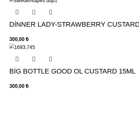
DİNNER LADY-STRAWBERRY CUSTARD
300,00
₺
BİG BOTTLE GOOD OL CUSTARD 15ML
300,00
₺
Aromacı Abi
Anasayfa
Aromacı abi olarak sizlere nbase ve aroma