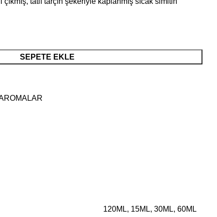
çıkmış, tatlı tarçın şekeriyle kaplanmış sıcak simitin
SEPETE EKLE
 AROMALAR
120ML, 15ML, 30ML, 60ML