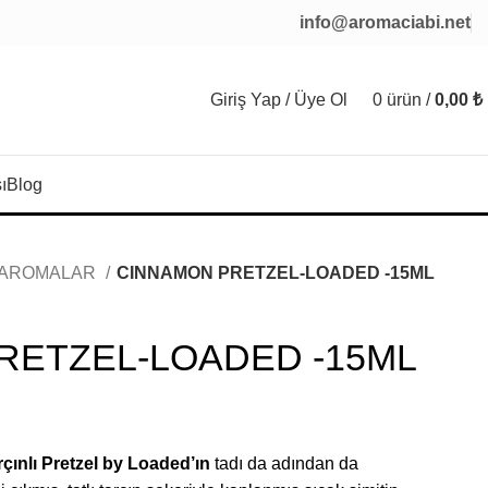
info@aromaciabi.net
Giriş Yap / Üye Ol
0
ürün
/
0,00
₺
ı
Blog
I AROMALAR
CINNAMON PRETZEL-LOADED -15ML
RETZEL-LOADED -15ML
çınlı Pretzel by Loaded’ın
tadı da adından da