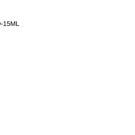
-15ML
Faydalı Linkler
Boss Reserve AROMA