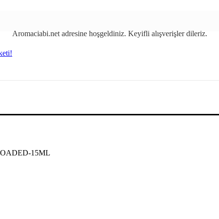
Aromaciabi.net
adresin
e
hoşgeldiniz. Keyifli alışverişler dileriz.
 LOADED-15ML