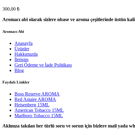
300,00
₺
Aromacı abi olarak sizlere nbase ve aroma çeşitlerinde üstün kal
Aromacı Abi
Anasayfa
Ürünler
Hakkımızda
İletişim
Geri Ödeme ve İade Politikası
Blog
Faydalı Linkler
Boss Reserve AROMA
Red Astaire AROMA
Heisenberg 15ML
American Tobacco 15ML
Marlboro Tobacco 15ML
Aklınıza takılan her türlü soru ve sorun için bizlere mail yada w