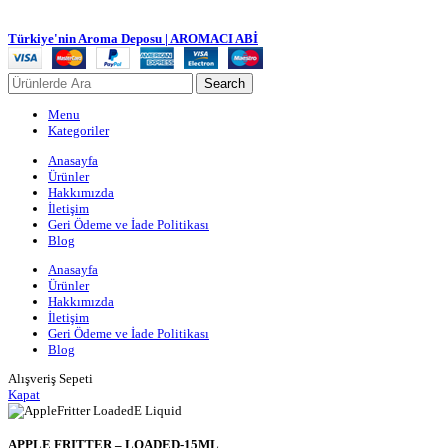
Türkiye'nin Aroma Deposu | AROMACI ABİ
Search
Menu
Kategoriler
Anasayfa
Ürünler
Hakkımızda
İletişim
Geri Ödeme ve İade Politikası
Blog
Anasayfa
Ürünler
Hakkımızda
İletişim
Geri Ödeme ve İade Politikası
Blog
Alışveriş Sepeti
Kapat
APPLE FRITTER – LOADED-15ML