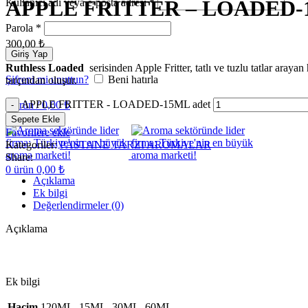
APPLE FRITTER – LOADED-
Kullanıcı adı veya e-posta adresi
*
Parola
*
300,00
₺
Giriş Yap
Ruthless Loaded
serisinden Apple Fritter, tatlı ve tuzlu tatlar aray
Şifreni mi unuttun?
Beni hatırla
tarçından oluşur.
APPLE FRITTER - LOADED-15ML adet
0
ürün
/
0,00
₺
Menu
Sepete Ekle
Favorilere ekle
Kategoriler:
PASTANE TARZI AROMALAR
Share:
0
ürün
0,00
₺
Açıklama
Ek bilgi
Değerlendirmeler (0)
Açıklama
Ek bilgi
Hacim
120ML, 15ML, 30ML, 60ML