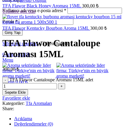
Giriş Yap
Hesap Oluştur
TFA Flawor Black Honey Aroması 15ML
300,00
₺
Kullanıcı adı veya e-posta adresi
*
Ürünlere geri dön
Parola
*
TFA Flawor Kentucky Bourbon Aroma 15ML
300,00
₺
Giriş Yap
TFA Flawor Cantaloupe
Şifreni mi unuttun?
Beni hatırla
Aroması 15ML
0
ürün
/
0,00
₺
Menu
300,00
₺
TFA Flawor Cantaloupe Aroması 15ML adet
0
ürün
0,00
₺
Sepete Ekle
Favorilere ekle
Kategoriler:
Tfa Aromaları
Share:
Açıklama
Değerlendirmeler (0)