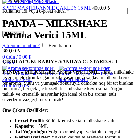
Giriş Yap
Hesap Oluştur
SPICE MASTER-ANNIE OAKLEY 15 ML
400,00
₺
Kullanıcı adı veya e-posta adresi
*
PANDA – MILKSHAKE
Parola
*
Aroma Verici 15ML
Giriş Yap
Şifreni mi unuttun?
Beni hatırla
300,00
₺
0
ürün
/
0,00
₺
ÇİKOLATA-KURABİYE-VANİLYA CUSTARD-SÜT
Menu
PANDA – MILKSHAKE Aroma Verici 15ML
, klasik milkshake
lezzetini elektronik sigaranızda yaşamanızı sağlayan tatlı ve kremsi
bir aroma! Sütlü ve yumuşak dokusuyla damakta hoş bir tat bırakan
0
ürün
0,00
₺
bu aroma, her çekişte lezzetli bir milkshake keyfi sunar. Yoğun
tatlılık ve kremsilik arayanlar için ideal olan bu aroma, tatlı
severlerin vazgeçilmezi olacak!
Öne Çıkan Özellikler:
Lezzet Profili:
Sütlü, kremsi ve tatlı milkshake tadı.
Kapasite:
15ML
Tat Yoğunluğu:
Yoğun kremsi yapı ve tatlılık dengesi.
Kaliteli İçerikler:
Yüksek kaliteli bileşenlerle formüle