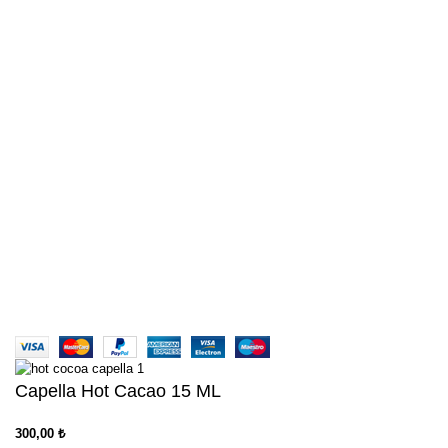
Heisenberg 15ML
American Tobacco 15ML
Marlboro Tobacco 15ML
Aklınıza takılan her türlü soru ve sorun için bizlere mail
yada whatsapp aracılığıyla ulaşabilirsiniz. Her türlü
konuda sizlere yardımcı olabilmek için sadece bir
mesaj yada mail kadar uzağınızda
Türkiye'nin Aroma Deposu | AROMACI ABİ
Capella Hot Cacao 15 ML
300,00
₺