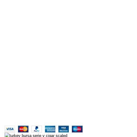
Boss Reserve AROMA
Red Astaire AROMA
Heisenberg 15ML
American Tobacco 15ML
Marlboro Tobacco 15ML
Aklınıza takılan her türlü soru ve sorun için bizlere mail
yada whatsapp aracılığıyla ulaşabilirsiniz. Her türlü
konuda sizlere yardımcı olabilmek için sadece bir
mesaj yada mail kadar uzağınızda
Türkiye'nin Aroma Deposu | AROMACI ABİ