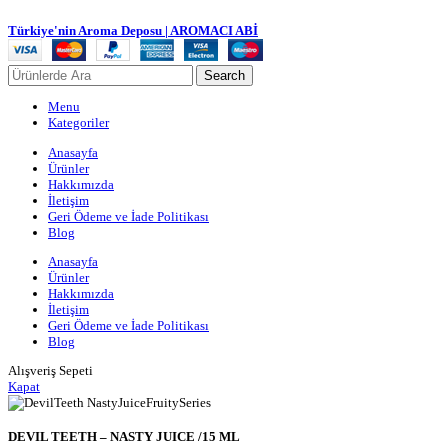
Türkiye'nin Aroma Deposu | AROMACI ABİ
Search
Menu
Kategoriler
Anasayfa
Ürünler
Hakkımızda
İletişim
Geri Ödeme ve İade Politikası
Blog
Anasayfa
Ürünler
Hakkımızda
İletişim
Geri Ödeme ve İade Politikası
Blog
Alışveriş Sepeti
Kapat
DEVIL TEETH – NASTY JUICE /15 ML