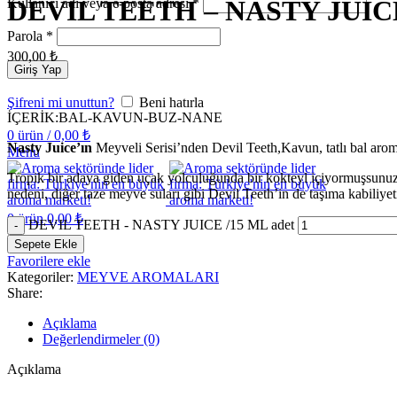
DEVIL TEETH – NASTY JUIC
Kullanıcı adı veya e-posta adresi
*
Parola
*
300,00
₺
Giriş Yap
Şifreni mi unuttun?
Beni hatırla
İÇERİK:BAL-KAVUN-BUZ-NANE
0
ürün
/
0,00
₺
Nasty Juice’ın
Meyveli Serisi’nden Devil Teeth,Kavun, tatlı bal aroma
Menu
Tropik bir adaya giden uçak yolculuğunda bir kokteyl içiyormuşsunuz gi
nedeni, diğer taze meyve suları gibi Devil Teeth’in de taşıma kabiliyet
0
ürün
0,00
₺
DEVIL TEETH - NASTY JUICE /15 ML adet
Sepete Ekle
Favorilere ekle
Kategoriler:
MEYVE AROMALARI
Share:
Açıklama
Değerlendirmeler (0)
Açıklama