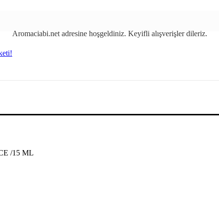
Aromaciabi.net
adresin
e
hoşgeldiniz. Keyifli alışverişler dileriz.
CE /15 ML