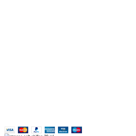
Boss Reserve AROMA
Red Astaire AROMA
Heisenberg 15ML
American Tobacco 15ML
Marlboro Tobacco 15ML
Aklınıza takılan her türlü soru ve sorun için bizlere mail
yada whatsapp aracılığıyla ulaşabilirsiniz. Her türlü
konuda sizlere yardımcı olabilmek için sadece bir
mesaj yada mail kadar uzağınızda
Türkiye'nin Aroma Deposu | AROMACI ABİ