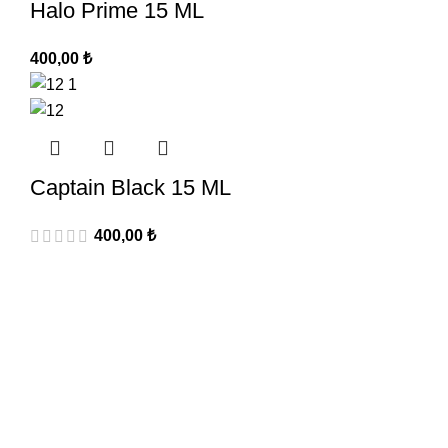
Halo Prime 15 ML
400,00
₺
Captain Black 15 ML
400,00
₺
Aromacı abi olarak sizlere nbase ve aroma çeşitlerinde
üstün kaliteyi, en uygun fiyat seçenekleriyle sunmaya
devam edeceğiz.