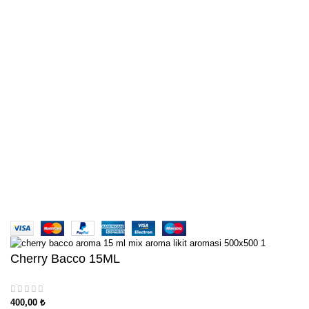
Heisenberg 15ML
American Tobacco 15ML
Marlboro Tobacco 15ML
Aklınıza takılan her türlü soru ve sorun için bizlere mail
yada whatsapp aracılığıyla ulaşabilirsiniz. Her türlü
konuda sizlere yardımcı olabilmek için sadece bir
mesaj yada mail kadar uzağınızda
Türkiye'nin Aroma Deposu | AROMACI ABİ
Cherry Bacco 15ML
400,00
₺