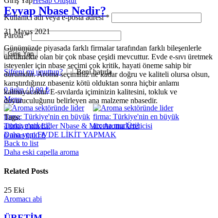
Giriş Yap
Hesap Oluştur
Evyap Nbase Nedir?
Kullanıcı adı veya e-posta adresi
*
31 Mayıs 2021
Parola
*
Günümüzde piyasada farklı firmalar tarafından farklı bileşenlerle
Giriş Yap
üretilmekte olan bir çok nbase çeşidi mevcuttur. Evde e-sıvı üretmek
isteyenler için nbase seçimi çok kritik, hayati öneme sahip bir
Şifreni mi unuttun?
Beni hatırla
durumdur. Aroma seçiminiz ne kadar doğru ve kaliteli olursa olsun,
karıştırdığınız nbaseniz kötü olduktan sonra hiçbir anlamı
0
ürün
/
0,00
₺
kalmayacaktır. E-sıvılarda içiminizin kalitesini, tokluk ve
Menu
doyuruculuğunu belirleyen ana malzeme nbasedir.
Tags:
Türkiye'nin Lider Nbase & Mix Aroma Üreticisi
Daha yeni
EVDE LİKİT YAPMAK
0
ürün
0,00
₺
Back to list
Daha eski
capella aroma
Related Posts
25
Eki
Aromacı abi
ÜRETİM